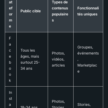
at
Types de
ef
contenus
Fonctionnali
Public cible
or
populaire
tés uniques
m
s
e
F
a
Groupes,
c
Tous les
Photos,
événements
e
âges, mais
vidéos,
,
b
surtout 25-
articles
Marketplac
o
34 ans
e
o
k
In
st
Photos,
a
Stories,
18-34 ans
Stories,