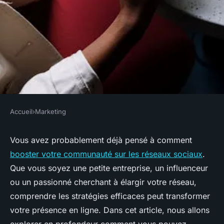
Accueil
›
Marketing
MARKETING
Boostez efficacement votre
Vous avez probablement déjà pensé à comment
booster votre communauté sur les réseaux sociaux
.
communauté sur les réseaux
Que vous soyez une petite entreprise, un influenceur
sociaux
ou un passionné cherchant à élargir votre réseau,
comprendre les stratégies efficaces peut transformer
Emmy
•
18 février 2025
•
6 min de lecture
votre présence en ligne. Dans cet article, nous allons