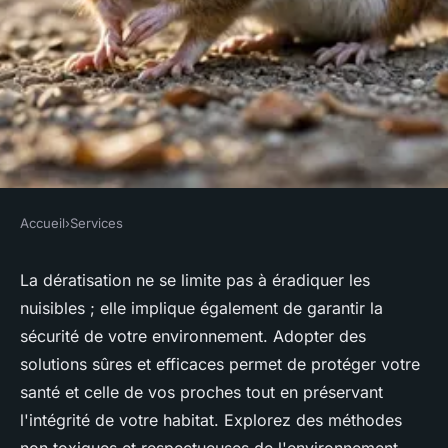
Accueil
›
Services
SERVICES
Dératisation : adoptez des
La dératisation ne se limite pas à éradiquer les
nuisibles ; elle implique également de garantir la
solutions sûres et efficaces
sécurité de votre environnement. Adopter des
solutions sûres et efficaces permet de protéger votre
Emmy
•
30 décembre 2024
•
4 min de lecture
santé et celle de vos proches tout en préservant
l'intégrité de votre habitat. Explorez des méthodes