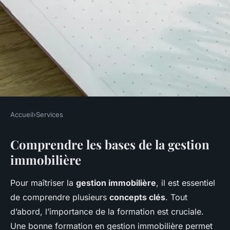
Accueil
›
Services
SERVICES
Comprendre les bases de la gestion
10 astuces pour une gestion
immobilière
immobilière réussie
Pour maîtriser la
gestion immobilière
, il est essentiel
Emmy
•
25 novembre 2024
•
9 min de lecture
de comprendre plusieurs
concepts clés
. Tout
d’abord, l’importance de la formation est cruciale.
Une bonne formation en gestion immobilière permet