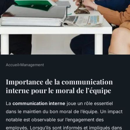
Accueil
›
Management
MANAGEMENT
Importance de la communication
Booster le moral de l'équipe
interne pour le moral de l’équipe
grâce à la communication
interne
La
communication interne
joue un rôle essentiel
dans le maintien du bon moral de l’équipe. Un impact
Emmy
•
25 novembre 2024
•
6 min de lecture
notable est observable sur l’engagement des
employés. Lorsqu’ils sont informés et impliqués dans